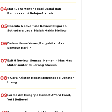
04
Markus 6: Menghadapi Badai dan
Penolakkan #BelajarAlkitab
05
Dracula A Love Tale Review: Digarap
Sutradara Laga, Malah Makin Mellow
06
Dalam Nama Yesus, Penyakitku Akan
Sembuh Hari Ini!
07
Exit 8 Review: Sensasi Nemenin Mas Mas
Muter-muter di Lorong Stasiun
08
7 Cara Kristen Hebat Menghadapi Jeratan
Utang
09
Lord, I Am Hungry, I Cannot Afford Food,
Yet I Believe!