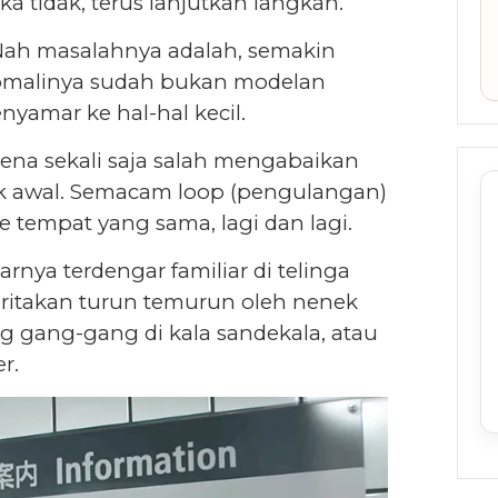
ika tidak, terus lanjutkan langkah.
ah masalahnya adalah, semakin
nomalinya sudah bukan modelan
nyamar ke hal-hal kecil.
arena sekali saja salah mengabaikan
itik awal. Semacam loop (pengulangan)
e tempat yang sama, lagi dan lagi.
ya terdengar familiar di telinga
eritakan turun temurun oleh nenek
ng gang-gang di kala sandekala, atau
r.