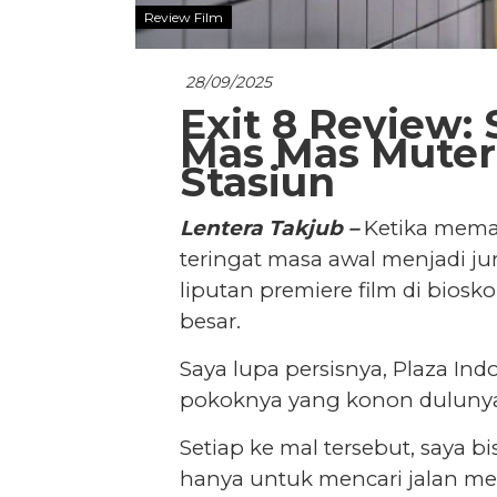
Review Film
28/09/2025
Exit 8 Review:
Mas Mas Muter
Stasiun
Lentera Takjub –
Ketika mem
teringat masa awal menjadi jurn
liputan premiere film di bios
besar.
Saya lupa persisnya, Plaza In
pokoknya yang konon dulunya
Setiap ke mal tersebut, saya 
hanya untuk mencari jalan me