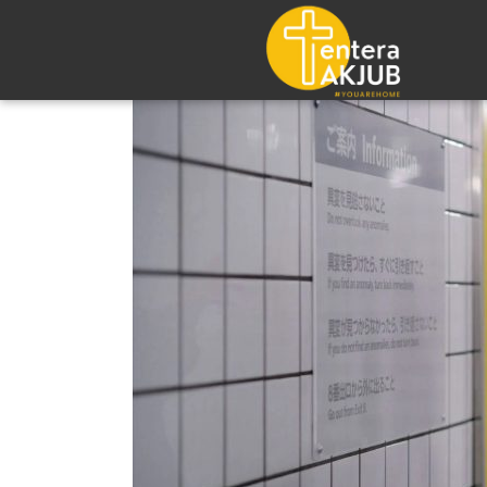
Lompat
ke
konten