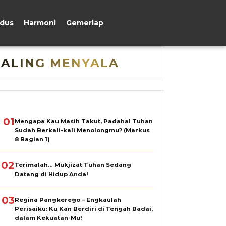
udus
Harmoni
Gemerlap
PALING MENYALA
01
Mengapa Kau Masih Takut, Padahal Tuhan
Sudah Berkali-kali Menolongmu? (Markus
8 Bagian 1)
02
Terimalah… Mukjizat Tuhan Sedang
Datang di Hidup Anda!
03
Regina Pangkerego – Engkaulah
Perisaiku: Ku Kan Berdiri di Tengah Badai,
dalam Kekuatan-Mu!