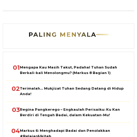
PALING MENYALA
01
Mengapa Kau Masih Takut, Padahal Tuhan Sudah
Berkali-kali Menolongmu? (Markus 8 Bagian 1)
02
Terimalah… Mukjizat Tuhan Sedang Datang di Hidup
Anda!
03
Regina Pangkerego – Engkaulah Perisaiku: Ku Kan
Berdiri di Tengah Badai, dalam Kekuatan-Mu!
04
Markus 6: Menghadapi Badai dan Penolakkan
#BelajarAlkitab