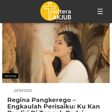
☰
Lompat
ke
konten
Worship
23/10/2025
Regina Pangkerego –
Engkaulah Perisaiku: Ku Kan