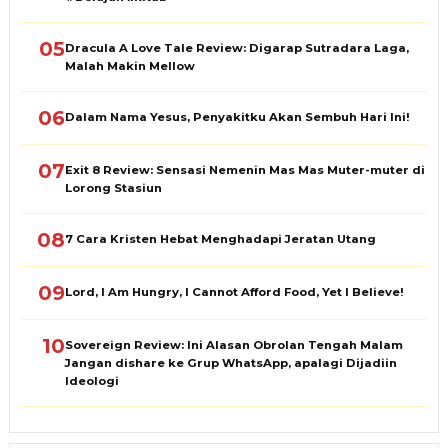
05
Dracula A Love Tale Review: Digarap Sutradara Laga,
Malah Makin Mellow
06
Dalam Nama Yesus, Penyakitku Akan Sembuh Hari Ini!
07
Exit 8 Review: Sensasi Nemenin Mas Mas Muter-muter di
Lorong Stasiun
08
7 Cara Kristen Hebat Menghadapi Jeratan Utang
09
Lord, I Am Hungry, I Cannot Afford Food, Yet I Believe!
10
Sovereign Review: Ini Alasan Obrolan Tengah Malam
Jangan dishare ke Grup WhatsApp, apalagi Dijadiin
Ideologi