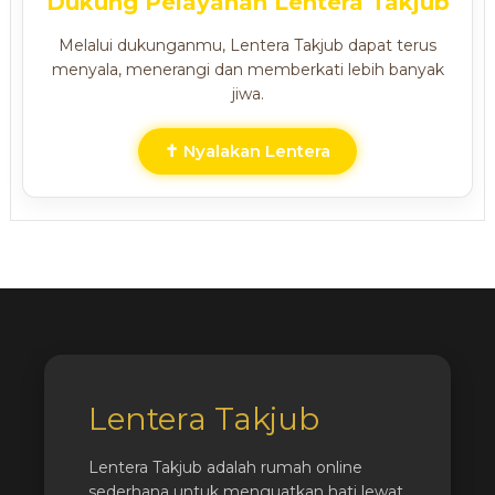
Dukung Pelayanan Lentera Takjub
Melalui dukunganmu, Lentera Takjub dapat terus
menyala, menerangi dan memberkati lebih banyak
jiwa.
✝ Nyalakan Lentera
Lentera Takjub
Lentera Takjub adalah rumah online
sederhana untuk menguatkan hati lewat