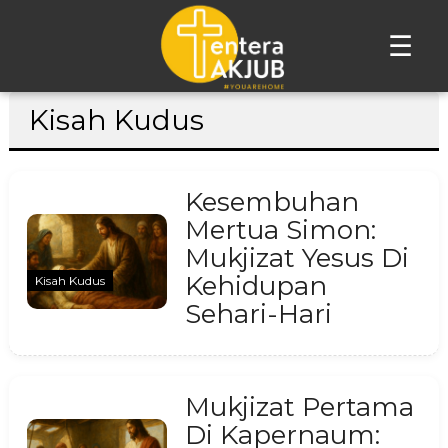
☰
Lompat
Kisah Kudus
ke
konten
Kesembuhan
Mertua Simon:
Mukjizat Yesus Di
Kehidupan
Kisah Kudus
Sehari-Hari
Mukjizat Pertama
Di Kapernaum: