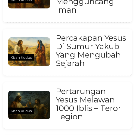
Mengguncang
Iman
Percakapan Yesus
Di Sumur Yakub
Yang Mengubah
Kisah Kudus
Sejarah
Pertarungan
Yesus Melawan
1000 Iblis – Teror
Kisah Kudus
Legion