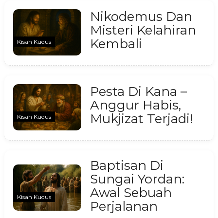
Nikodemus Dan
Misteri Kelahiran
Kembali
Kisah Kudus
Pesta Di Kana –
Anggur Habis,
Mukjizat Terjadi!
Kisah Kudus
Baptisan Di
Sungai Yordan:
Awal Sebuah
Kisah Kudus
Perjalanan