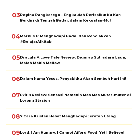
03
Regina Pangkerego – Engkaulah Perisaiku: Ku Kan
Berdiri di Tengah Badai, dalam Kekuatan-Mu!
04
Markus 6: Menghadapi Badai dan Penolakkan
#BelajarAlkitab
05
Dracula A Love Tale Review: Digarap Sutradara Laga,
Malah Makin Mellow
06
Dalam Nama Yesus, Penyakitku Akan Sembuh Hari Ini!
07
Exit 8 Review: Sensasi Nemenin Mas Mas Muter-muter di
Lorong Stasiun
08
7 Cara Kristen Hebat Menghadapi Jeratan Utang
09
Lord, I Am Hungry, I Cannot Afford Food, Yet I Believe!