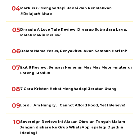
04
Markus 6: Menghadapi Badai dan Penolakkan
#BelajarAlkitab
05
Dracula A Love Tale Review: Digarap Sutradara Laga,
Malah Makin Mellow
06
Dalam Nama Yesus, Penyakitku Akan Sembuh Hari Ini!
07
Exit 8 Review: Sensasi Nemenin Mas Mas Muter-muter di
Lorong Stasiun
08
7 Cara Kristen Hebat Menghadapi Jeratan Utang
09
Lord, I Am Hungry, I Cannot Afford Food, Yet I Believe!
10
Sovereign Review: Ini Alasan Obrolan Tengah Malam
Jangan dishare ke Grup WhatsApp, apalagi Dijadiin
Ideologi