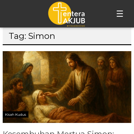
☰
Lompat
Tag: Simon
ke
konten
Kisah Kudus