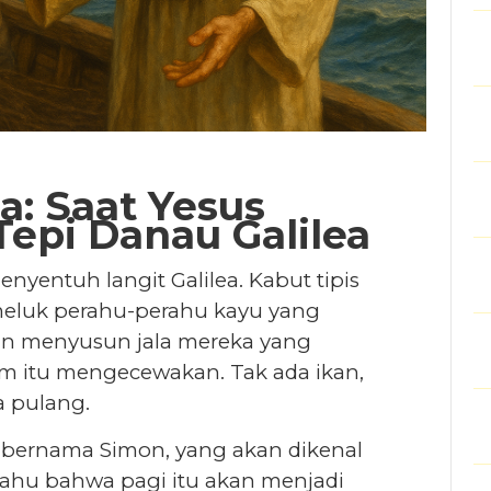
a: Saat Yesus
epi Danau Galilea
nyentuh langit Galilea. Kabut tipis
meluk perahu-perahu kayu yang
yan menyusun jala mereka yang
m itu mengecewakan. Tak ada ikan,
a pulang.
g bernama Simon, yang akan dikenal
 tahu bahwa pagi itu akan menjadi