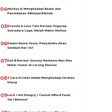
04
Markus 6: Menghadapi Badai dan
Penolakkan #BelajarAlkitab
05
Dracula A Love Tale Review: Digarap
Sutradara Laga, Malah Makin Mellow
06
Dalam Nama Yesus, Penyakitku Akan
Sembuh Hari Ini!
07
Exit 8 Review: Sensasi Nemenin Mas Mas
Muter-muter di Lorong Stasiun
08
7 Cara Kristen Hebat Menghadapi Jeratan
Utang
09
Lord, I Am Hungry, I Cannot Afford Food,
Yet I Believe!