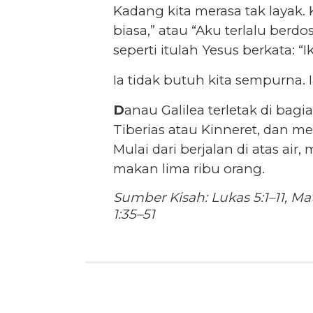
Kadang kita merasa tak layak. K
biasa,” atau “Aku terlalu berd
seperti itulah Yesus berkata: “I
Ia tidak butuh kita sempurna. I
D
anau Galilea terletak di bagia
Tiberias atau Kinneret, dan m
Mulai dari berjalan di atas ai
makan lima ribu orang.
Sumber Kisah: Lukas 5:1–11, Ma
1:35–51