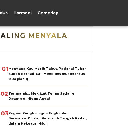
udus
Harmoni
Gemerlap
PALING MENYALA
01
Mengapa Kau Masih Takut, Padahal Tuhan
Sudah Berkali-kali Menolongmu? (Markus
8 Bagian 1)
02
Terimalah… Mukjizat Tuhan Sedang
Datang di Hidup Anda!
03
Regina Pangkerego – Engkaulah
Perisaiku: Ku Kan Berdiri di Tengah Badai,
dalam Kekuatan-Mu!