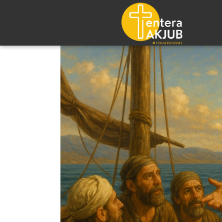
Lompat
ke
konten