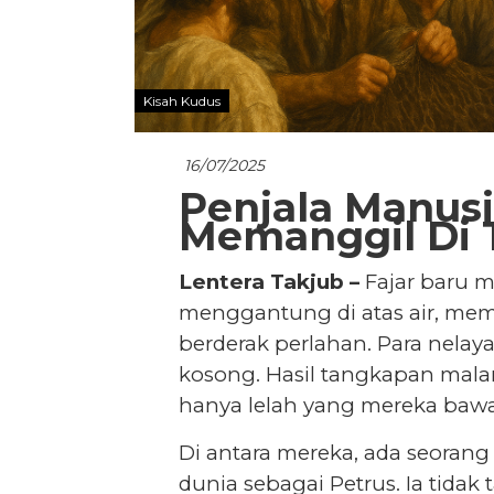
Kisah Kudus
16/07/2025
Penjala Manusi
Memanggil Di T
Lentera Takjub –
Fajar baru me
menggantung di atas air, me
berderak perlahan. Para nela
kosong. Hasil tangkapan mala
hanya lelah yang mereka baw
Di antara mereka, ada seoran
dunia sebagai Petrus. Ia tidak