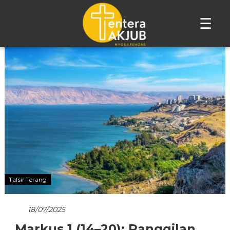
☰
Lompat
ke
konten
Tafsir Terang
18/07/2025
Markus 1 (14–20): Panggilan