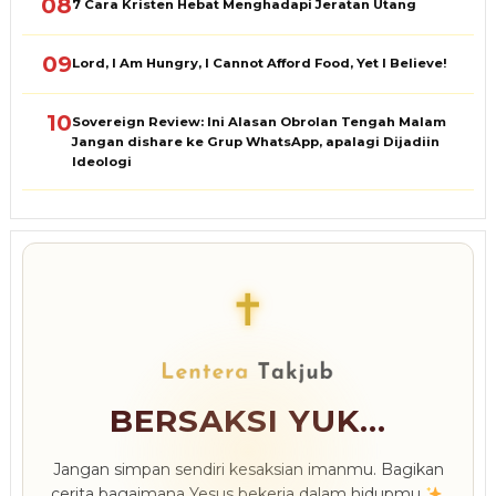
08
7 Cara Kristen Hebat Menghadapi Jeratan Utang
09
Lord, I Am Hungry, I Cannot Afford Food, Yet I Believe!
10
Sovereign Review: Ini Alasan Obrolan Tengah Malam
Jangan dishare ke Grup WhatsApp, apalagi Dijadiin
Ideologi
✝
BERSAKSI YUK...
Jangan simpan sendiri kesaksian imanmu. Bagikan
cerita bagaimana Yesus bekerja dalam hidupmu
.