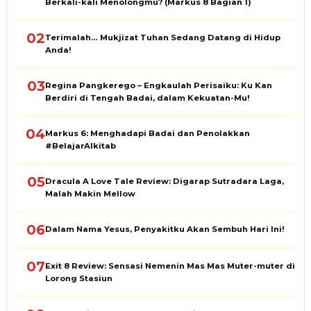
Berkali-kali Menolongmu? (Markus 8 Bagian 1)
02
Terimalah… Mukjizat Tuhan Sedang Datang di Hidup
Anda!
03
Regina Pangkerego – Engkaulah Perisaiku: Ku Kan
Berdiri di Tengah Badai, dalam Kekuatan-Mu!
04
Markus 6: Menghadapi Badai dan Penolakkan
#BelajarAlkitab
05
Dracula A Love Tale Review: Digarap Sutradara Laga,
Malah Makin Mellow
06
Dalam Nama Yesus, Penyakitku Akan Sembuh Hari Ini!
07
Exit 8 Review: Sensasi Nemenin Mas Mas Muter-muter di
Lorong Stasiun