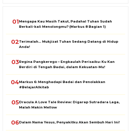
01
Mengapa Kau Masih Takut, Padahal Tuhan Sudah
Berkali-kali Menolongmu? (Markus 8 Bagian 1)
02
Terimalah… Mukjizat Tuhan Sedang Datang di Hidup
Anda!
03
Regina Pangkerego – Engkaulah Perisaiku: Ku Kan
Berdiri di Tengah Badai, dalam Kekuatan-Mu!
04
Markus 6: Menghadapi Badai dan Penolakkan
#BelajarAlkitab
05
Dracula A Love Tale Review: Digarap Sutradara Laga,
Malah Makin Mellow
06
Dalam Nama Yesus, Penyakitku Akan Sembuh Hari Ini!