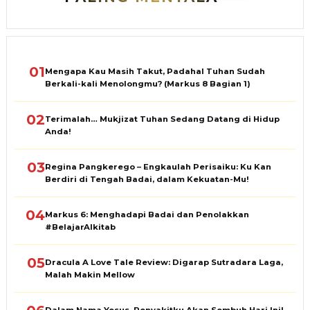
01
Mengapa Kau Masih Takut, Padahal Tuhan Sudah
Berkali-kali Menolongmu? (Markus 8 Bagian 1)
02
Terimalah… Mukjizat Tuhan Sedang Datang di Hidup
Anda!
03
Regina Pangkerego – Engkaulah Perisaiku: Ku Kan
Berdiri di Tengah Badai, dalam Kekuatan-Mu!
04
Markus 6: Menghadapi Badai dan Penolakkan
#BelajarAlkitab
05
Dracula A Love Tale Review: Digarap Sutradara Laga,
Malah Makin Mellow