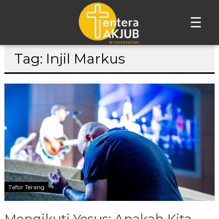
☰
Lompat
Tag: Injil Markus
ke
konten
Tafsir Terang