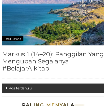
Tafsir Terang
Markus 1 (14–20): Panggilan Yang
Mengubah Segalanya
#BelajarAlkitab
Navigasi
Pos terdahulu
pos
PALING MENYALA