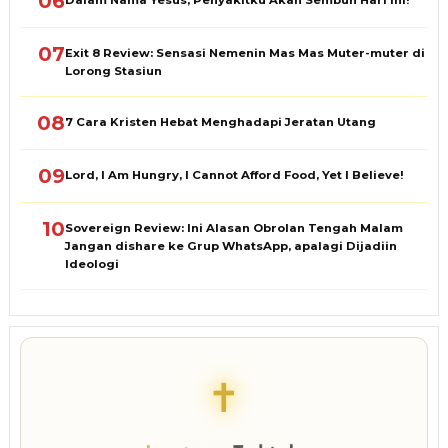
06
Dalam Nama Yesus, Penyakitku Akan Sembuh Hari Ini!
07
Exit 8 Review: Sensasi Nemenin Mas Mas Muter-muter di
Lorong Stasiun
08
7 Cara Kristen Hebat Menghadapi Jeratan Utang
09
Lord, I Am Hungry, I Cannot Afford Food, Yet I Believe!
10
Sovereign Review: Ini Alasan Obrolan Tengah Malam
Jangan dishare ke Grup WhatsApp, apalagi Dijadiin
Ideologi
✝