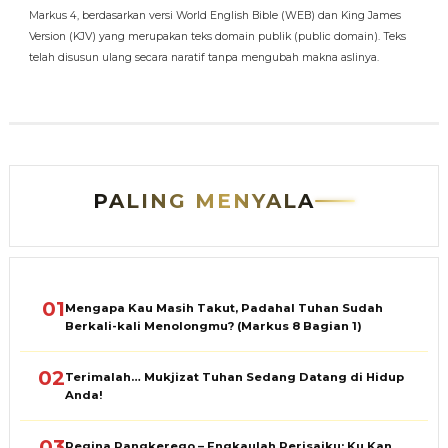
Markus 4, berdasarkan versi World English Bible (WEB) dan King James
Version (KJV) yang merupakan teks domain publik (public domain). Teks
telah disusun ulang secara naratif tanpa mengubah makna aslinya.
PALING MENYALA
01
Mengapa Kau Masih Takut, Padahal Tuhan Sudah
Berkali-kali Menolongmu? (Markus 8 Bagian 1)
02
Terimalah… Mukjizat Tuhan Sedang Datang di Hidup
Anda!
03
Regina Pangkerego – Engkaulah Perisaiku: Ku Kan