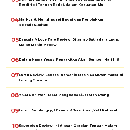
Berdiri di Tengah Badai, dalam Kekuatan-Mu!
04
Markus 6: Menghadapi Badai dan Penolakkan
#BelajarAlkitab
05
Dracula A Love Tale Review: Digarap Sutradara Laga,
Malah Makin Mellow
06
Dalam Nama Yesus, Penyakitku Akan Sembuh Hari Ini!
07
Exit 8 Review: Sensasi Nemenin Mas Mas Muter-muter di
Lorong Stasiun
08
7 Cara Kristen Hebat Menghadapi Jeratan Utang
09
Lord, I Am Hungry, I Cannot Afford Food, Yet I Believe!
10
Sovereign Review: Ini Alasan Obrolan Tengah Malam