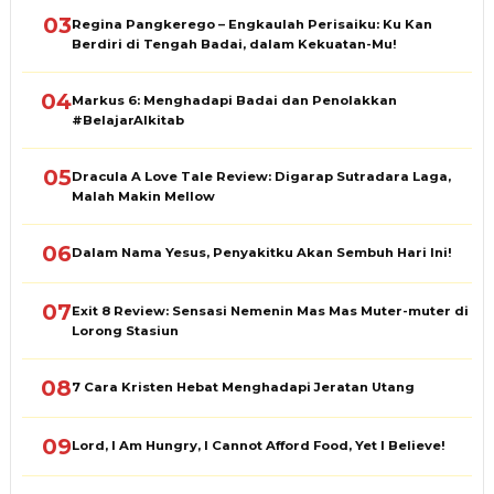
03
Regina Pangkerego – Engkaulah Perisaiku: Ku Kan
Berdiri di Tengah Badai, dalam Kekuatan-Mu!
04
Markus 6: Menghadapi Badai dan Penolakkan
#BelajarAlkitab
05
Dracula A Love Tale Review: Digarap Sutradara Laga,
Malah Makin Mellow
06
Dalam Nama Yesus, Penyakitku Akan Sembuh Hari Ini!
07
Exit 8 Review: Sensasi Nemenin Mas Mas Muter-muter di
Lorong Stasiun
08
7 Cara Kristen Hebat Menghadapi Jeratan Utang
09
Lord, I Am Hungry, I Cannot Afford Food, Yet I Believe!