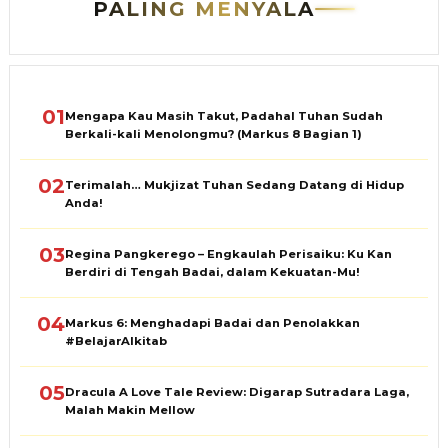
PALING MENYALA
01
Mengapa Kau Masih Takut, Padahal Tuhan Sudah
Berkali-kali Menolongmu? (Markus 8 Bagian 1)
02
Terimalah… Mukjizat Tuhan Sedang Datang di Hidup
Anda!
03
Regina Pangkerego – Engkaulah Perisaiku: Ku Kan
Berdiri di Tengah Badai, dalam Kekuatan-Mu!
04
Markus 6: Menghadapi Badai dan Penolakkan
#BelajarAlkitab
05
Dracula A Love Tale Review: Digarap Sutradara Laga,
Malah Makin Mellow