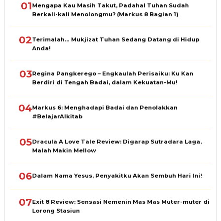
01
Mengapa Kau Masih Takut, Padahal Tuhan Sudah
Berkali-kali Menolongmu? (Markus 8 Bagian 1)
02
Terimalah… Mukjizat Tuhan Sedang Datang di Hidup
Anda!
03
Regina Pangkerego – Engkaulah Perisaiku: Ku Kan
Berdiri di Tengah Badai, dalam Kekuatan-Mu!
04
Markus 6: Menghadapi Badai dan Penolakkan
#BelajarAlkitab
05
Dracula A Love Tale Review: Digarap Sutradara Laga,
Malah Makin Mellow
06
Dalam Nama Yesus, Penyakitku Akan Sembuh Hari Ini!
07
Exit 8 Review: Sensasi Nemenin Mas Mas Muter-muter di
Lorong Stasiun