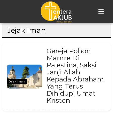
☰
Lompat
Jejak Iman
ke
konten
Gereja Pohon
Mamre Di
Palestina, Saksi
Janji Allah
Kepada Abraham
Jejak Iman
Yang Terus
Dihidupi Umat
Kristen