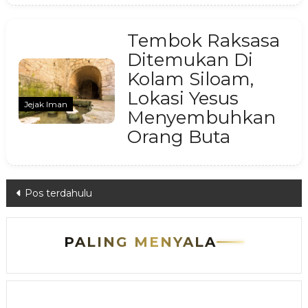
Tembok Raksasa
Ditemukan Di
Kolam Siloam,
Lokasi Yesus
Jejak Iman
Menyembuhkan
Orang Buta
Navigasi
Pos terdahulu
pos
PALING MENYALA