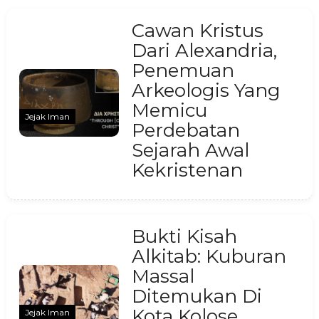
Cawan Kristus
Dari Alexandria,
Penemuan
Arkeologis Yang
Memicu
Jejak Iman
Perdebatan
Sejarah Awal
Kekristenan
Bukti Kisah
Alkitab: Kuburan
Massal
Ditemukan Di
Kota Kolose,
Jejak Iman