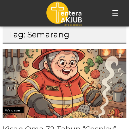
☰
Lompat
Tag: Semarang
ke
konten
Wawasan