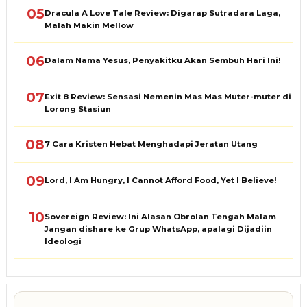
05
Dracula A Love Tale Review: Digarap Sutradara Laga,
Malah Makin Mellow
06
Dalam Nama Yesus, Penyakitku Akan Sembuh Hari Ini!
07
Exit 8 Review: Sensasi Nemenin Mas Mas Muter-muter di
Lorong Stasiun
08
7 Cara Kristen Hebat Menghadapi Jeratan Utang
09
Lord, I Am Hungry, I Cannot Afford Food, Yet I Believe!
10
Sovereign Review: Ini Alasan Obrolan Tengah Malam
Jangan dishare ke Grup WhatsApp, apalagi Dijadiin
Ideologi