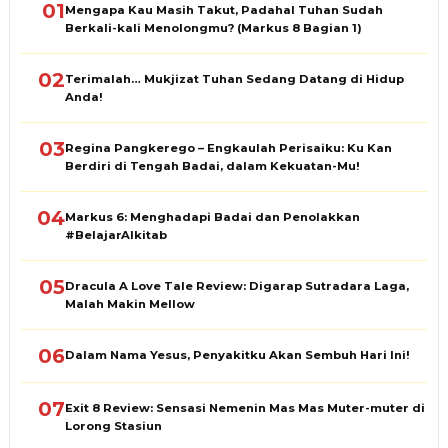
01
Mengapa Kau Masih Takut, Padahal Tuhan Sudah
Berkali-kali Menolongmu? (Markus 8 Bagian 1)
02
Terimalah… Mukjizat Tuhan Sedang Datang di Hidup
Anda!
03
Regina Pangkerego – Engkaulah Perisaiku: Ku Kan
Berdiri di Tengah Badai, dalam Kekuatan-Mu!
04
Markus 6: Menghadapi Badai dan Penolakkan
#BelajarAlkitab
05
Dracula A Love Tale Review: Digarap Sutradara Laga,
Malah Makin Mellow
06
Dalam Nama Yesus, Penyakitku Akan Sembuh Hari Ini!
07
Exit 8 Review: Sensasi Nemenin Mas Mas Muter-muter di
Lorong Stasiun