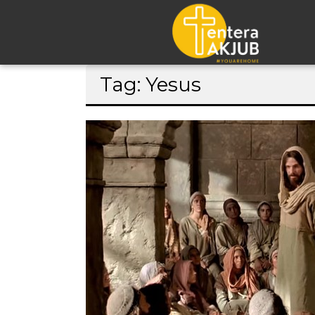
Lompat
Tag: Yesus
ke
konten