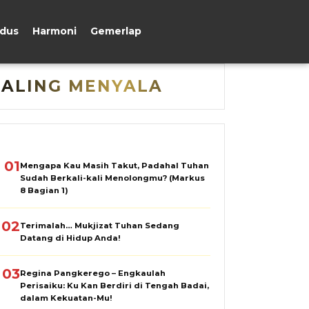
udus
Harmoni
Gemerlap
PALING MENYALA
01
Mengapa Kau Masih Takut, Padahal Tuhan
Sudah Berkali-kali Menolongmu? (Markus
8 Bagian 1)
02
Terimalah… Mukjizat Tuhan Sedang
Datang di Hidup Anda!
03
Regina Pangkerego – Engkaulah
Perisaiku: Ku Kan Berdiri di Tengah Badai,
dalam Kekuatan-Mu!