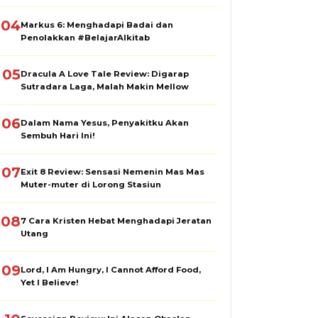
04
Markus 6: Menghadapi Badai dan
Penolakkan #BelajarAlkitab
05
Dracula A Love Tale Review: Digarap
Sutradara Laga, Malah Makin Mellow
06
Dalam Nama Yesus, Penyakitku Akan
Sembuh Hari Ini!
07
Exit 8 Review: Sensasi Nemenin Mas Mas
Muter-muter di Lorong Stasiun
08
7 Cara Kristen Hebat Menghadapi Jeratan
Utang
09
Lord, I Am Hungry, I Cannot Afford Food,
Yet I Believe!