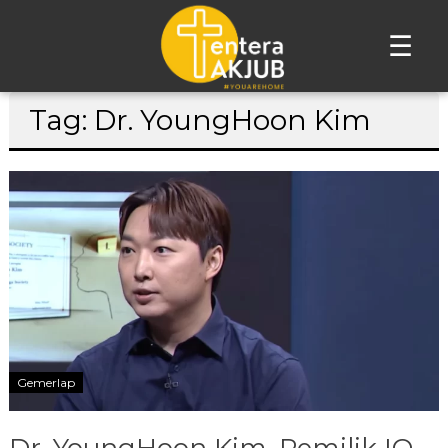
☰
Lompat
Tag: Dr. YoungHoon Kim
ke
konten
Gemerlap