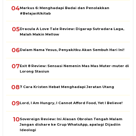
04
Markus 6: Menghadapi Badai dan Penolakkan
#BelajarAlkitab
05
Dracula A Love Tale Review: Digarap Sutradara Laga,
Malah Makin Mellow
06
Dalam Nama Yesus, Penyakitku Akan Sembuh Hari Ini!
07
Exit 8 Review: Sensasi Nemenin Mas Mas Muter-muter di
Lorong Stasiun
08
7 Cara Kristen Hebat Menghadapi Jeratan Utang
09
Lord, I Am Hungry, I Cannot Afford Food, Yet I Believe!
10
Sovereign Review: Ini Alasan Obrolan Tengah Malam
Jangan dishare ke Grup WhatsApp, apalagi Dijadiin
Ideologi