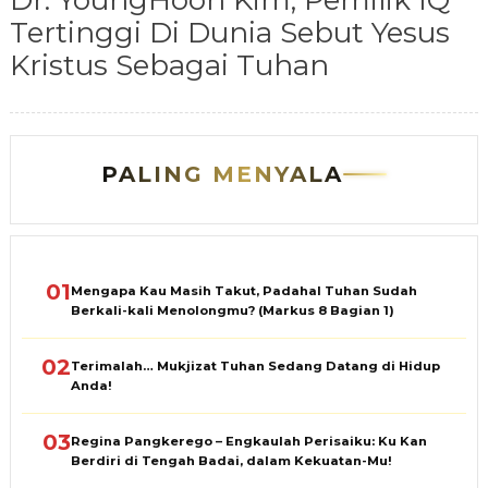
Dr. YoungHoon Kim, Pemilik IQ
Tertinggi Di Dunia Sebut Yesus
Kristus Sebagai Tuhan
PALING MENYALA
01
Mengapa Kau Masih Takut, Padahal Tuhan Sudah
Berkali-kali Menolongmu? (Markus 8 Bagian 1)
02
Terimalah… Mukjizat Tuhan Sedang Datang di Hidup
Anda!
03
Regina Pangkerego – Engkaulah Perisaiku: Ku Kan
Berdiri di Tengah Badai, dalam Kekuatan-Mu!