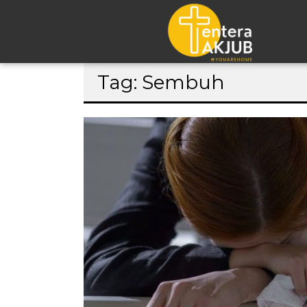
Lompat
Tag: Sembuh
ke
konten