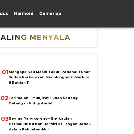
udus
Harmoni
Gemerlap
PALING MENYALA
01
Mengapa Kau Masih Takut, Padahal Tuhan
Sudah Berkali-kali Menolongmu? (Markus
8 Bagian 1)
02
Terimalah… Mukjizat Tuhan Sedang
Datang di Hidup Anda!
03
Regina Pangkerego – Engkaulah
Perisaiku: Ku Kan Berdiri di Tengah Badai,
dalam Kekuatan-Mu!