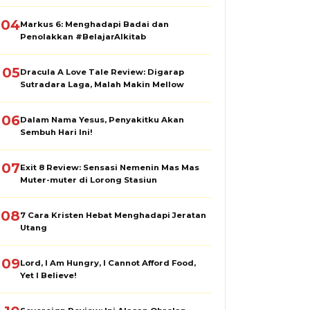
04
Markus 6: Menghadapi Badai dan
Penolakkan #BelajarAlkitab
05
Dracula A Love Tale Review: Digarap
Sutradara Laga, Malah Makin Mellow
06
Dalam Nama Yesus, Penyakitku Akan
Sembuh Hari Ini!
07
Exit 8 Review: Sensasi Nemenin Mas Mas
Muter-muter di Lorong Stasiun
08
7 Cara Kristen Hebat Menghadapi Jeratan
Utang
09
Lord, I Am Hungry, I Cannot Afford Food,
Yet I Believe!