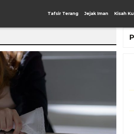
Tafsir Terang
Jejak Iman
Kisah K