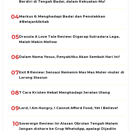
Berdiri di Tengah Badai, dalam Kekuatan-Mu!
04
Markus 6: Menghadapi Badai dan Penolakkan
#BelajarAlkitab
05
Dracula A Love Tale Review: Digarap Sutradara Laga,
Malah Makin Mellow
06
Dalam Nama Yesus, Penyakitku Akan Sembuh Hari Ini!
07
Exit 8 Review: Sensasi Nemenin Mas Mas Muter-muter di
Lorong Stasiun
08
7 Cara Kristen Hebat Menghadapi Jeratan Utang
09
Lord, I Am Hungry, I Cannot Afford Food, Yet I Believe!
10
Sovereign Review: Ini Alasan Obrolan Tengah Malam
Jangan dishare ke Grup WhatsApp, apalagi Dijadiin