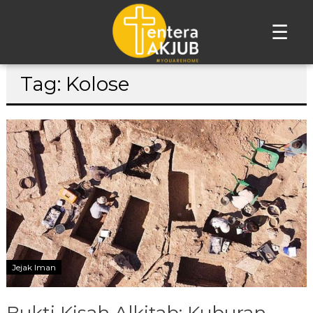
☰
Lompat
Tag: Kolose
ke
konten
Jejak Iman