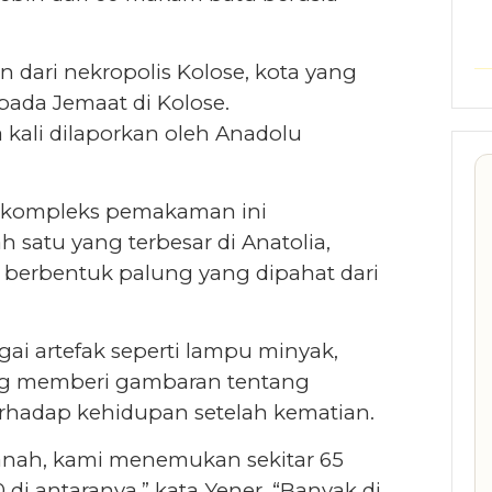
an dari nekropolis Kolose, kota yang
pada Jemaat di Kolose.
kali dilaporkan oleh Anadolu
, kompleks pemakaman ini
satu yang terbesar di Anatolia,
rbentuk palung yang dipahat dari
ai artefak seperti lampu minyak,
yang memberi gambaran tentang
rhadap kehidupan setelah kematian.
anah, kami menemukan sekitar 65
di antaranya,” kata Yener. “Banyak di