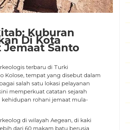
kitab: Kuburan
kan Di Kota
t Jemaat Santo
eologis terbaru di Turki
no Kolose, tempat yang disebut dalam
bagai salah satu lokasi pelayanan
kini memperkuat catatan sejarah
kehidupan rohani jemaat mula-
keolog di wilayah Aegean, di kaki
bih dari 60 makam batu berusia