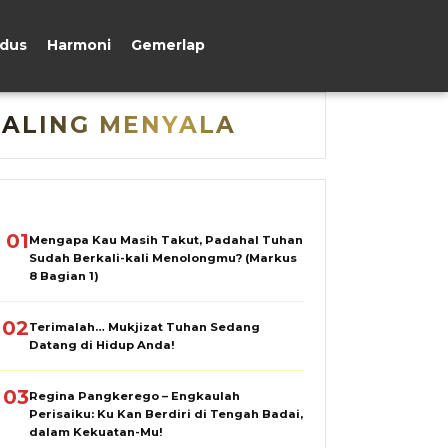
udus
Harmoni
Gemerlap
PALING MENYALA
01
Mengapa Kau Masih Takut, Padahal Tuhan
Sudah Berkali-kali Menolongmu? (Markus
8 Bagian 1)
02
Terimalah… Mukjizat Tuhan Sedang
Datang di Hidup Anda!
03
Regina Pangkerego – Engkaulah
Perisaiku: Ku Kan Berdiri di Tengah Badai,
dalam Kekuatan-Mu!