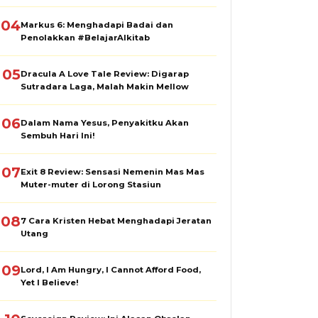
04
Markus 6: Menghadapi Badai dan
Penolakkan #BelajarAlkitab
05
Dracula A Love Tale Review: Digarap
Sutradara Laga, Malah Makin Mellow
06
Dalam Nama Yesus, Penyakitku Akan
Sembuh Hari Ini!
07
Exit 8 Review: Sensasi Nemenin Mas Mas
Muter-muter di Lorong Stasiun
08
7 Cara Kristen Hebat Menghadapi Jeratan
Utang
09
Lord, I Am Hungry, I Cannot Afford Food,
Yet I Believe!