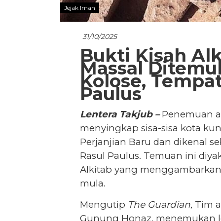
Jejak Iman
31/10/2025
Bukti Kisah Al
Massal Ditemu
Kolose, Tempa
Paulus
Lentera Takjub –
Penemuan ark
menyingkap sisa-sisa kota ku
Perjanjian Baru dan dikenal se
Rasul Paulus. Temuan ini diya
Alkitab yang menggambarkan 
mula.
Mengutip
The Guardian,
Tim ar
Gunung Honaz, menemukan le