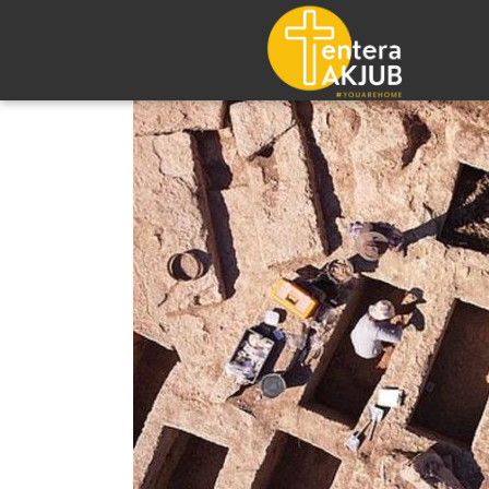
Lompat
ke
konten