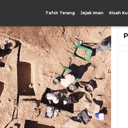
Tafsir Terang
Jejak Iman
Kisah K