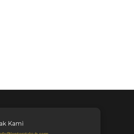
ak Kami
info@lenteratakjub.com