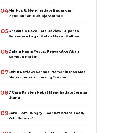
04
Markus 6: Menghadapi Badai dan
Penolakkan #BelajarAlkitab
05
Dracula A Love Tale Review: Digarap
Sutradara Laga, Malah Makin Mellow
06
Dalam Nama Yesus, Penyakitku Akan
Sembuh Hari Ini!
07
Exit 8 Review: Sensasi Nemenin Mas Mas
Muter-muter di Lorong Stasiun
08
7 Cara Kristen Hebat Menghadapi Jeratan
Utang
09
Lord, I Am Hungry, I Cannot Afford Food,
Yet I Believe!