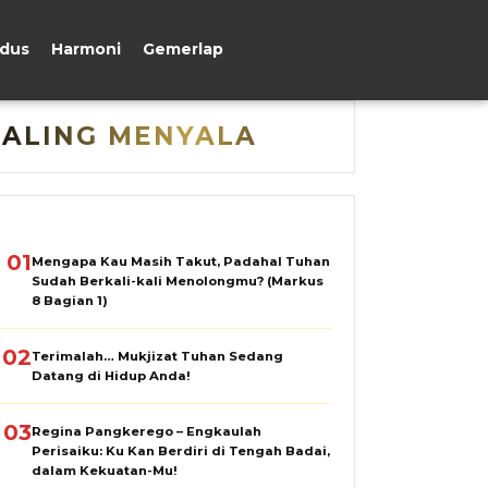
udus
Harmoni
Gemerlap
PALING MENYALA
01
Mengapa Kau Masih Takut, Padahal Tuhan
Sudah Berkali-kali Menolongmu? (Markus
8 Bagian 1)
02
Terimalah… Mukjizat Tuhan Sedang
Datang di Hidup Anda!
03
Regina Pangkerego – Engkaulah
Perisaiku: Ku Kan Berdiri di Tengah Badai,
dalam Kekuatan-Mu!