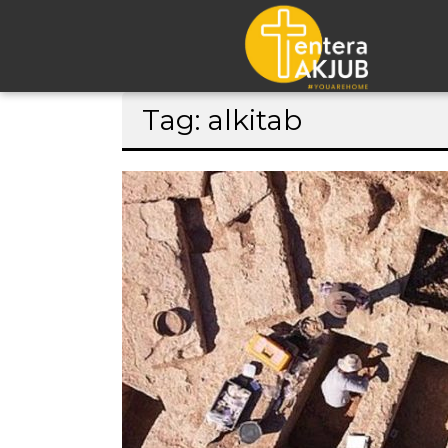
Lompat
Tag: alkitab
ke
konten