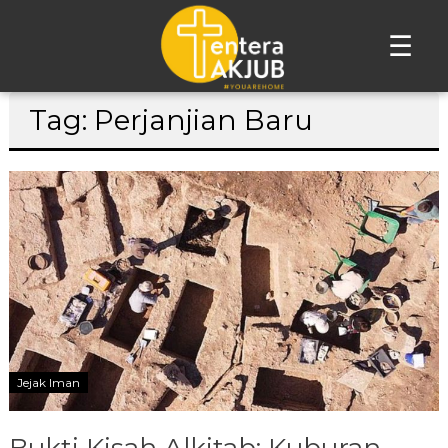
☰
Lompat
Tag: Perjanjian Baru
ke
konten
Jejak Iman