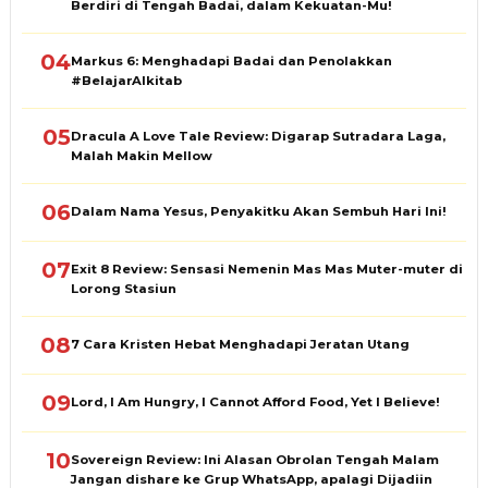
Berdiri di Tengah Badai, dalam Kekuatan-Mu!
04
Markus 6: Menghadapi Badai dan Penolakkan
#BelajarAlkitab
05
Dracula A Love Tale Review: Digarap Sutradara Laga,
Malah Makin Mellow
06
Dalam Nama Yesus, Penyakitku Akan Sembuh Hari Ini!
07
Exit 8 Review: Sensasi Nemenin Mas Mas Muter-muter di
Lorong Stasiun
08
7 Cara Kristen Hebat Menghadapi Jeratan Utang
09
Lord, I Am Hungry, I Cannot Afford Food, Yet I Believe!
10
Sovereign Review: Ini Alasan Obrolan Tengah Malam
Jangan dishare ke Grup WhatsApp, apalagi Dijadiin