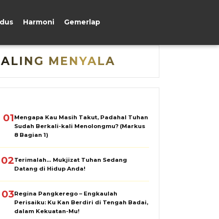
udus
Harmoni
Gemerlap
PALING MENYALA
01
Mengapa Kau Masih Takut, Padahal Tuhan
Sudah Berkali-kali Menolongmu? (Markus
8 Bagian 1)
02
Terimalah… Mukjizat Tuhan Sedang
Datang di Hidup Anda!
03
Regina Pangkerego – Engkaulah
Perisaiku: Ku Kan Berdiri di Tengah Badai,
dalam Kekuatan-Mu!