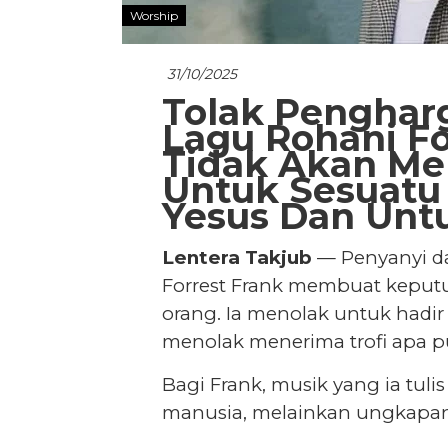
Worship
31/10/2025
Tolak Penghar
Lagu Rohani Fo
Tidak Akan Me
Untuk Sesuatu 
Yesus Dan Unt
Lentera Takjub
— Penyanyi da
Forrest Frank membuat kepu
orang. Ia menolak untuk hadi
menolak menerima trofi apa pu
Bagi Frank, musik yang ia tul
manusia, melainkan ungkapan 