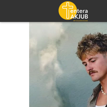
Lompat
ke
konten