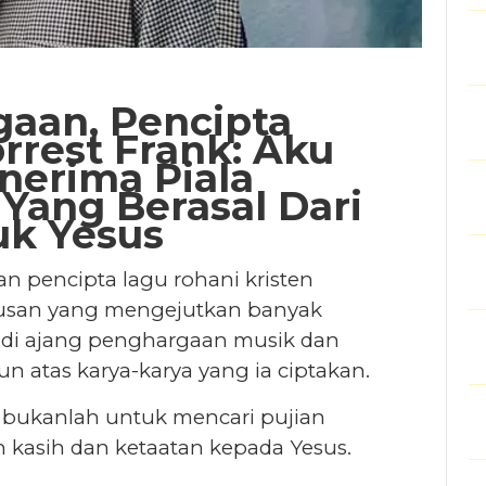
gaan, Pencipta
rrest Frank: Aku
nerima Piala
Yang Berasal Dari
uk Yesus
n pencipta lagu rohani kristen
tusan yang mengejutkan banyak
r di ajang penghargaan musik dan
n atas karya-karya yang ia ciptakan.
is bukanlah untuk mencari pujian
kasih dan ketaatan kepada Yesus.