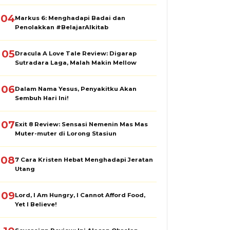
04
Markus 6: Menghadapi Badai dan
Penolakkan #BelajarAlkitab
05
Dracula A Love Tale Review: Digarap
Sutradara Laga, Malah Makin Mellow
06
Dalam Nama Yesus, Penyakitku Akan
Sembuh Hari Ini!
07
Exit 8 Review: Sensasi Nemenin Mas Mas
Muter-muter di Lorong Stasiun
08
7 Cara Kristen Hebat Menghadapi Jeratan
Utang
09
Lord, I Am Hungry, I Cannot Afford Food,
Yet I Believe!