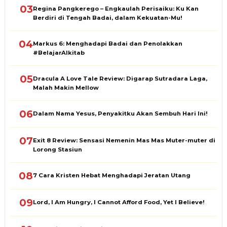
03
Regina Pangkerego – Engkaulah Perisaiku: Ku Kan
Berdiri di Tengah Badai, dalam Kekuatan-Mu!
04
Markus 6: Menghadapi Badai dan Penolakkan
#BelajarAlkitab
05
Dracula A Love Tale Review: Digarap Sutradara Laga,
Malah Makin Mellow
06
Dalam Nama Yesus, Penyakitku Akan Sembuh Hari Ini!
07
Exit 8 Review: Sensasi Nemenin Mas Mas Muter-muter di
Lorong Stasiun
08
7 Cara Kristen Hebat Menghadapi Jeratan Utang
09
Lord, I Am Hungry, I Cannot Afford Food, Yet I Believe!