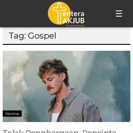
☰
Lompat
Tag: Gospel
ke
konten
Worship