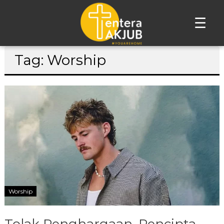
☰
Lompat
Tag: Worship
ke
konten
Worship