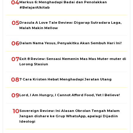
04
Markus 6: Menghadapi Badai dan Penolakkan
#BelajarAlkitab
05
Dracula A Love Tale Review: Digarap Sutradara Laga,
Malah Makin Mellow
06
Dalam Nama Yesus, Penyakitku Akan Sembuh Hari Ini!
07
Exit 8 Review: Sensasi Nemenin Mas Mas Muter-muter di
Lorong Stasiun
08
7 Cara Kristen Hebat Menghadapi Jeratan Utang
09
Lord, I Am Hungry, I Cannot Afford Food, Yet I Believe!
10
Sovereign Review: Ini Alasan Obrolan Tengah Malam
Jangan dishare ke Grup WhatsApp, apalagi Dijadiin
Ideologi