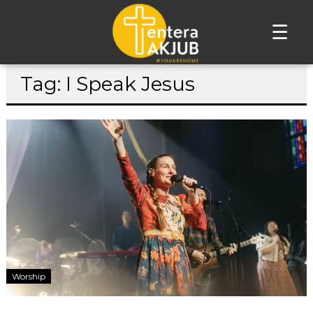
☰
Lompat
Tag: I Speak Jesus
ke
konten
Worship