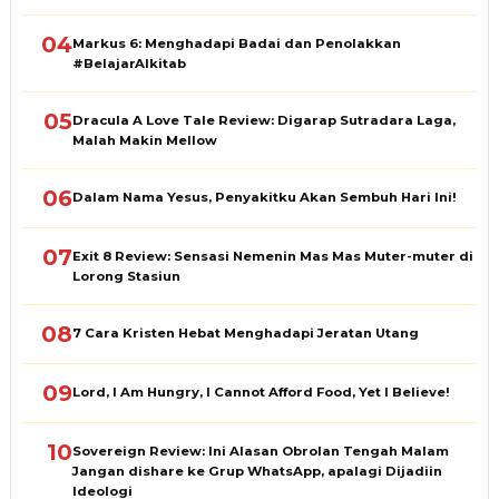
04
Markus 6: Menghadapi Badai dan Penolakkan
#BelajarAlkitab
05
Dracula A Love Tale Review: Digarap Sutradara Laga,
Malah Makin Mellow
06
Dalam Nama Yesus, Penyakitku Akan Sembuh Hari Ini!
07
Exit 8 Review: Sensasi Nemenin Mas Mas Muter-muter di
Lorong Stasiun
08
7 Cara Kristen Hebat Menghadapi Jeratan Utang
09
Lord, I Am Hungry, I Cannot Afford Food, Yet I Believe!
10
Sovereign Review: Ini Alasan Obrolan Tengah Malam
Jangan dishare ke Grup WhatsApp, apalagi Dijadiin
Ideologi