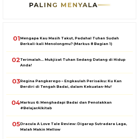
PALING MENYALA
01
Mengapa Kau Masih Takut, Padahal Tuhan Sudah
Berkali-kali Menolongmu? (Markus 8 Bagian 1)
02
Terimalah… Mukjizat Tuhan Sedang Datang di Hidup
Anda!
03
Regina Pangkerego – Engkaulah Perisaiku: Ku Kan
Berdiri di Tengah Badai, dalam Kekuatan-Mu!
04
Markus 6: Menghadapi Badai dan Penolakkan
#BelajarAlkitab
05
Dracula A Love Tale Review: Digarap Sutradara Laga,
Malah Makin Mellow