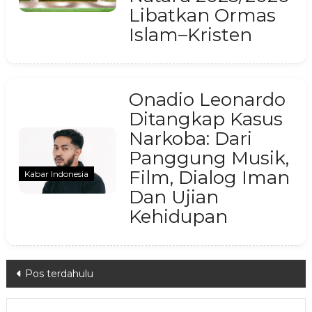
Libatkan Ormas
Islam–Kristen
Onadio Leonardo
Ditangkap Kasus
Narkoba: Dari
Panggung Musik,
Film, Dialog Iman
Kabar Indonesia
Dan Ujian
Kehidupan
Navigasi
Pos terdahulu
pos