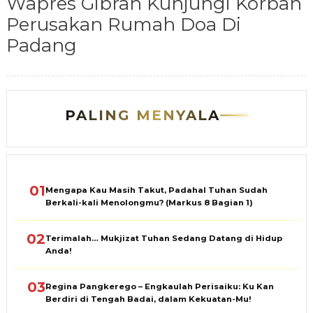
Wapres Gibran Kunjungi Korban
Perusakan Rumah Doa Di
Padang
PALING MENYALA
01
Mengapa Kau Masih Takut, Padahal Tuhan Sudah
Berkali-kali Menolongmu? (Markus 8 Bagian 1)
02
Terimalah… Mukjizat Tuhan Sedang Datang di Hidup
Anda!
03
Regina Pangkerego – Engkaulah Perisaiku: Ku Kan
Berdiri di Tengah Badai, dalam Kekuatan-Mu!