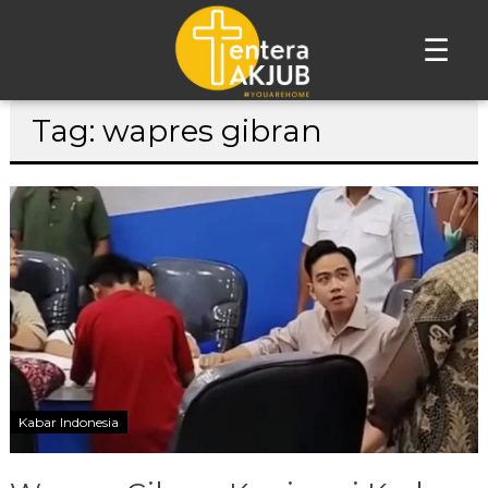
☰
Lompat
Tag: wapres gibran
ke
konten
Kabar Indonesia