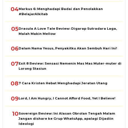
04
Markus 6: Menghadapi Badai dan Penolakkan
#BelajarAlkitab
05
Dracula A Love Tale Review: Digarap Sutradara Laga,
Malah Makin Mellow
06
Dalam Nama Yesus, Penyakitku Akan Sembuh Hari Ini!
07
Exit 8 Review: Sensasi Nemenin Mas Mas Muter-muter di
Lorong Stasiun
08
7 Cara Kristen Hebat Menghadapi Jeratan Utang
09
Lord, I Am Hungry, I Cannot Afford Food, Yet I Believe!
10
Sovereign Review: Ini Alasan Obrolan Tengah Malam
Jangan dishare ke Grup WhatsApp, apalagi Dijadiin
Ideologi