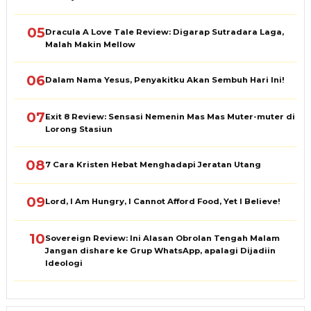
05
Dracula A Love Tale Review: Digarap Sutradara Laga,
Malah Makin Mellow
06
Dalam Nama Yesus, Penyakitku Akan Sembuh Hari Ini!
07
Exit 8 Review: Sensasi Nemenin Mas Mas Muter-muter di
Lorong Stasiun
08
7 Cara Kristen Hebat Menghadapi Jeratan Utang
09
Lord, I Am Hungry, I Cannot Afford Food, Yet I Believe!
10
Sovereign Review: Ini Alasan Obrolan Tengah Malam
Jangan dishare ke Grup WhatsApp, apalagi Dijadiin
Ideologi