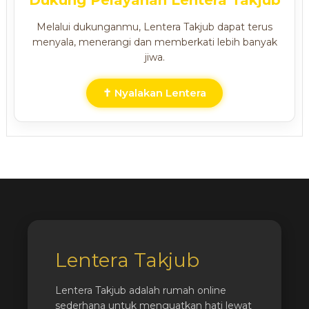
Dukung Pelayanan Lentera Takjub
Melalui dukunganmu, Lentera Takjub dapat terus
menyala, menerangi dan memberkati lebih banyak
jiwa.
✝ Nyalakan Lentera
Lentera Takjub
Lentera Takjub adalah rumah online
sederhana untuk menguatkan hati lewat