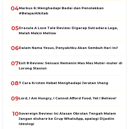
04
Markus 6: Menghadapi Badai dan Penolakkan
#BelajarAlkitab
05
Dracula A Love Tale Review: Digarap Sutradara Laga,
Malah Makin Mellow
06
Dalam Nama Yesus, Penyakitku Akan Sembuh Hari Ini!
07
Exit 8 Review: Sensasi Nemenin Mas Mas Muter-muter di
Lorong Stasiun
08
7 Cara Kristen Hebat Menghadapi Jeratan Utang
09
Lord, I Am Hungry, I Cannot Afford Food, Yet I Believe!
10
Sovereign Review: Ini Alasan Obrolan Tengah Malam
Jangan dishare ke Grup WhatsApp, apalagi Dijadiin
Ideologi