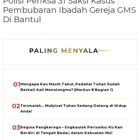
Polisi Periksa 31 Saksi Kasus
Pembubaran Ibadah Gereja GMS
Di Bantul
PALING MENYALA
01
Mengapa Kau Masih Takut, Padahal Tuhan Sudah
Berkali-kali Menolongmu? (Markus 8 Bagian 1)
02
Terimalah… Mukjizat Tuhan Sedang Datang di Hidup
Anda!
03
Regina Pangkerego – Engkaulah Perisaiku: Ku Kan
Berdiri di Tengah Badai, dalam Kekuatan-Mu!