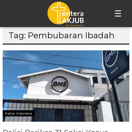
☰
Lompat
Tag: Pembubaran Ibadah
ke
konten
Kabar Indonesia