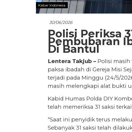
Kabar Indonesia
30/06/2026
Polisi Periksa 
Pembubaran Ib
Di Bantul
Lentera Takjub –
Polisi masi
paksa ibadah di Gereja Misi S
terjadi pada Minggu (24/5/2026
masih melengkapi alat bukti 
Kabid Humas Polda DIY Kombe
telah memeriksa 31 saksi terkai
“Saat ini penyidik terus melaku
Sebanyak 31 saksi telah dilak