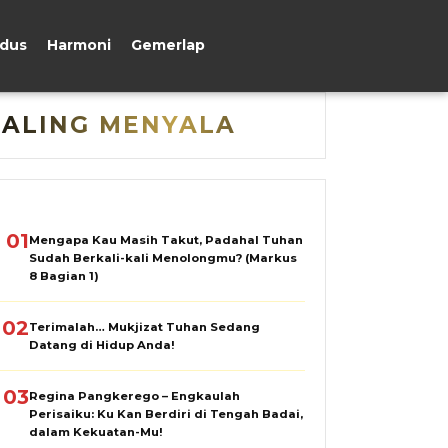
udus
Harmoni
Gemerlap
PALING MENYALA
01
Mengapa Kau Masih Takut, Padahal Tuhan
Sudah Berkali-kali Menolongmu? (Markus
8 Bagian 1)
02
Terimalah… Mukjizat Tuhan Sedang
Datang di Hidup Anda!
03
Regina Pangkerego – Engkaulah
Perisaiku: Ku Kan Berdiri di Tengah Badai,
dalam Kekuatan-Mu!