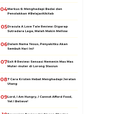
04
Markus 6: Menghadapi Badai dan
Penolakkan #BelajarAlkitab
05
Dracula A Love Tale Review: Digarap
Sutradara Laga, Malah Makin Mellow
06
Dalam Nama Yesus, Penyakitku Akan
Sembuh Hari Ini!
07
Exit 8 Review: Sensasi Nemenin Mas Mas
Muter-muter di Lorong Stasiun
08
7 Cara Kristen Hebat Menghadapi Jeratan
Utang
09
Lord, I Am Hungry, I Cannot Afford Food,
Yet I Believe!