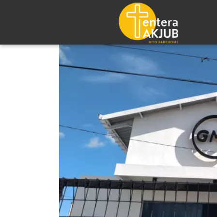
Lompat
ke
konten