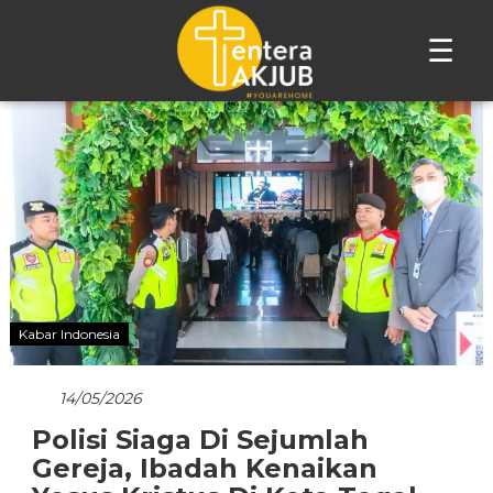
☰
Lompat
ke
konten
Kabar Indonesia
14/05/2026
Polisi Siaga Di Sejumlah
Gereja, Ibadah Kenaikan