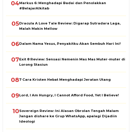
04
Markus 6: Menghadapi Badai dan Penolakkan
#BelajarAlkitab
05
Dracula A Love Tale Review: Digarap Sutradara Laga,
Malah Makin Mellow
06
Dalam Nama Yesus, Penyakitku Akan Sembuh Hari Ini!
07
Exit 8 Review: Sensasi Nemenin Mas Mas Muter-muter di
Lorong Stasiun
08
7 Cara Kristen Hebat Menghadapi Jeratan Utang
09
Lord, I Am Hungry, I Cannot Afford Food, Yet I Believe!
10
Sovereign Review: Ini Alasan Obrolan Tengah Malam
Jangan dishare ke Grup WhatsApp, apalagi Dijadiin
Ideologi