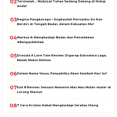
02
Terimalah… Mukjizat Tuhan Sedang Datang di Hidup
Anda!
03
Regina Pangkerego – Engkaulah Perisaiku: Ku Kan
Berdiri di Tengah Badai, dalam Kekuatan-Mu!
04
Markus 6: Menghadapi Badai dan Penolakkan
#BelajarAlkitab
05
Dracula A Love Tale Review: Digarap Sutradara Laga,
Malah Makin Mellow
06
Dalam Nama Yesus, Penyakitku Akan Sembuh Hari Ini!
07
Exit 8 Review: Sensasi Nemenin Mas Mas Muter-muter di
Lorong Stasiun
08
7 Cara Kristen Hebat Menghadapi Jeratan Utang