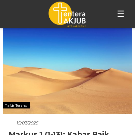
☰
Lompat
ke
konten
Tafsir Terang
15/07/2025
Markus 1 (1-13): Kabar Baik