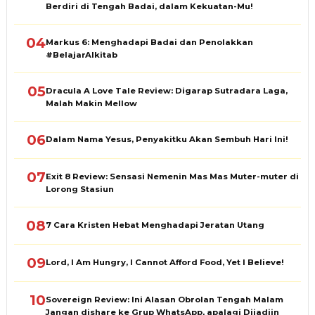
Berdiri di Tengah Badai, dalam Kekuatan-Mu!
04
Markus 6: Menghadapi Badai dan Penolakkan
#BelajarAlkitab
05
Dracula A Love Tale Review: Digarap Sutradara Laga,
Malah Makin Mellow
06
Dalam Nama Yesus, Penyakitku Akan Sembuh Hari Ini!
07
Exit 8 Review: Sensasi Nemenin Mas Mas Muter-muter di
Lorong Stasiun
08
7 Cara Kristen Hebat Menghadapi Jeratan Utang
09
Lord, I Am Hungry, I Cannot Afford Food, Yet I Believe!
10
Sovereign Review: Ini Alasan Obrolan Tengah Malam
Jangan dishare ke Grup WhatsApp, apalagi Dijadiin