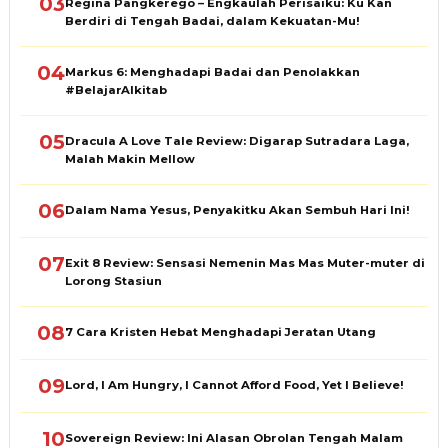
03
Regina Pangkerego – Engkaulah Perisaiku: Ku Kan
Berdiri di Tengah Badai, dalam Kekuatan-Mu!
04
Markus 6: Menghadapi Badai dan Penolakkan
#BelajarAlkitab
05
Dracula A Love Tale Review: Digarap Sutradara Laga,
Malah Makin Mellow
06
Dalam Nama Yesus, Penyakitku Akan Sembuh Hari Ini!
07
Exit 8 Review: Sensasi Nemenin Mas Mas Muter-muter di
Lorong Stasiun
08
7 Cara Kristen Hebat Menghadapi Jeratan Utang
09
Lord, I Am Hungry, I Cannot Afford Food, Yet I Believe!
10
Sovereign Review: Ini Alasan Obrolan Tengah Malam