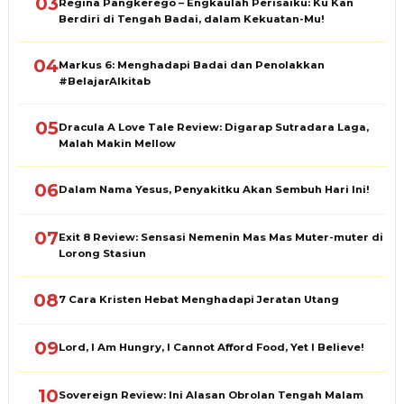
03
Regina Pangkerego – Engkaulah Perisaiku: Ku Kan
Berdiri di Tengah Badai, dalam Kekuatan-Mu!
04
Markus 6: Menghadapi Badai dan Penolakkan
#BelajarAlkitab
05
Dracula A Love Tale Review: Digarap Sutradara Laga,
Malah Makin Mellow
06
Dalam Nama Yesus, Penyakitku Akan Sembuh Hari Ini!
07
Exit 8 Review: Sensasi Nemenin Mas Mas Muter-muter di
Lorong Stasiun
08
7 Cara Kristen Hebat Menghadapi Jeratan Utang
09
Lord, I Am Hungry, I Cannot Afford Food, Yet I Believe!
10
Sovereign Review: Ini Alasan Obrolan Tengah Malam