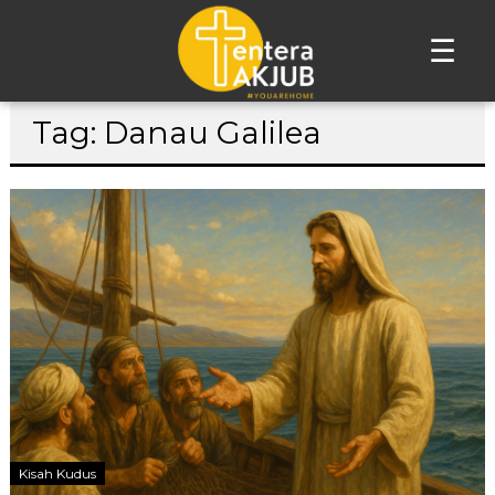
☰
Lompat
Tag: Danau Galilea
ke
konten
Kisah Kudus