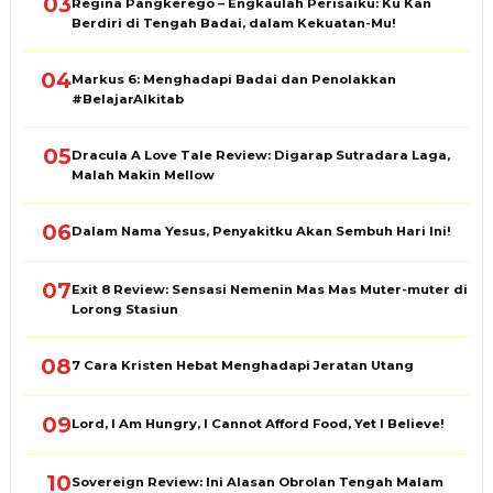
03
Regina Pangkerego – Engkaulah Perisaiku: Ku Kan
Berdiri di Tengah Badai, dalam Kekuatan-Mu!
04
Markus 6: Menghadapi Badai dan Penolakkan
#BelajarAlkitab
05
Dracula A Love Tale Review: Digarap Sutradara Laga,
Malah Makin Mellow
06
Dalam Nama Yesus, Penyakitku Akan Sembuh Hari Ini!
07
Exit 8 Review: Sensasi Nemenin Mas Mas Muter-muter di
Lorong Stasiun
08
7 Cara Kristen Hebat Menghadapi Jeratan Utang
09
Lord, I Am Hungry, I Cannot Afford Food, Yet I Believe!
10
Sovereign Review: Ini Alasan Obrolan Tengah Malam