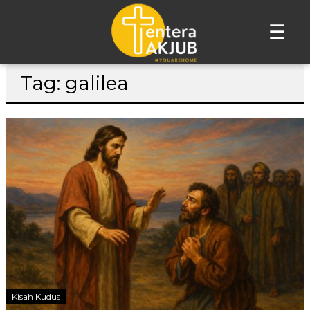
☰
Lompat
Tag: galilea
ke
konten
Kisah Kudus