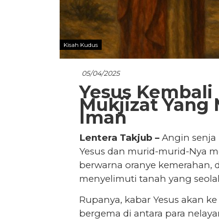
Kisah Kudus
05/04/2025
Yesus Kembali 
Mukjizat Yang
Iman
Lentera Takjub –
Angin senja 
Yesus dan murid-murid-Nya me
berwarna oranye kemerahan,
menyelimuti tanah yang seola
Rupanya, kabar Yesus akan ke G
bergema di antara para nelaya