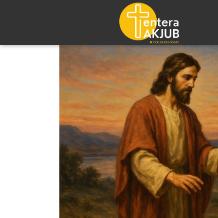
Lompat
ke
konten