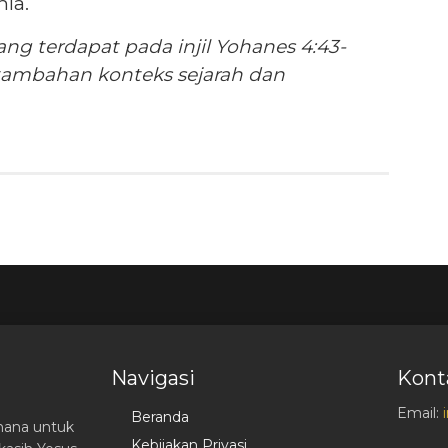
ia.
yang terdapat pada injil Yohanes 4:43-
tambahan konteks sejarah dan
Navigasi
Kont
Email:
Beranda
hana untuk
Kebijakan Privasi