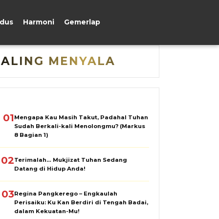
udus
Harmoni
Gemerlap
PALING MENYALA
01
Mengapa Kau Masih Takut, Padahal Tuhan
Sudah Berkali-kali Menolongmu? (Markus
8 Bagian 1)
02
Terimalah… Mukjizat Tuhan Sedang
Datang di Hidup Anda!
03
Regina Pangkerego – Engkaulah
Perisaiku: Ku Kan Berdiri di Tengah Badai,
dalam Kekuatan-Mu!