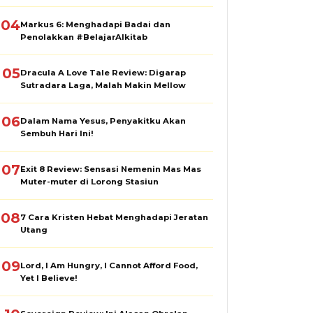
04
Markus 6: Menghadapi Badai dan
Penolakkan #BelajarAlkitab
05
Dracula A Love Tale Review: Digarap
Sutradara Laga, Malah Makin Mellow
06
Dalam Nama Yesus, Penyakitku Akan
Sembuh Hari Ini!
07
Exit 8 Review: Sensasi Nemenin Mas Mas
Muter-muter di Lorong Stasiun
08
7 Cara Kristen Hebat Menghadapi Jeratan
Utang
09
Lord, I Am Hungry, I Cannot Afford Food,
Yet I Believe!