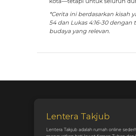
kota—tetapi untuk seluruh dun
*Cerita ini berdasarkan kisah 
54 dan Lukas 4:16-30 dengan 
budaya yang relevan.
Lentera Takjub
Lentera Takjub adalah rumah online seder