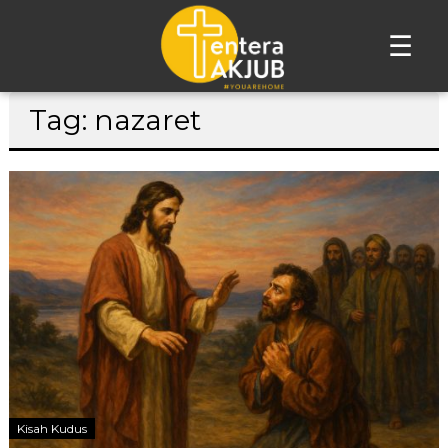
☰
Lompat
Tag: nazaret
ke
konten
Kisah Kudus