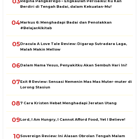
03
Regina Pangkerego – Engkaulah Perisaiku: Ku Kan
Berdiri di Tengah Badai, dalam Kekuatan-Mu!
04
Markus 6: Menghadapi Badai dan Penolakkan
#BelajarAlkitab
05
Dracula A Love Tale Review: Digarap Sutradara Laga,
Malah Makin Mellow
06
Dalam Nama Yesus, Penyakitku Akan Sembuh Hari Ini!
07
Exit 8 Review: Sensasi Nemenin Mas Mas Muter-muter di
Lorong Stasiun
08
7 Cara Kristen Hebat Menghadapi Jeratan Utang
09
Lord, I Am Hungry, I Cannot Afford Food, Yet I Believe!
10
Sovereign Review: Ini Alasan Obrolan Tengah Malam