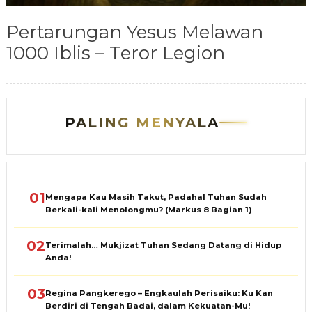
Pertarungan Yesus Melawan
1000 Iblis – Teror Legion
PALING MENYALA
01
Mengapa Kau Masih Takut, Padahal Tuhan Sudah
Berkali-kali Menolongmu? (Markus 8 Bagian 1)
02
Terimalah… Mukjizat Tuhan Sedang Datang di Hidup
Anda!
03
Regina Pangkerego – Engkaulah Perisaiku: Ku Kan
Berdiri di Tengah Badai, dalam Kekuatan-Mu!