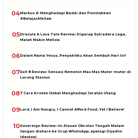
04
Markus 6: Menghadapi Badai dan Penolakkan
#BelajarAlkitab
05
Dracula A Love Tale Review: Digarap Sutradara Laga,
Malah Makin Mellow
06
Dalam Nama Yesus, Penyakitku Akan Sembuh Hari Ini!
07
Exit 8 Review: Sensasi Nemenin Mas Mas Muter-muter di
Lorong Stasiun
08
7 Cara Kristen Hebat Menghadapi Jeratan Utang
09
Lord, I Am Hungry, I Cannot Afford Food, Yet I Believe!
10
Sovereign Review: Ini Alasan Obrolan Tengah Malam
Jangan dishare ke Grup WhatsApp, apalagi Dijadiin
Ideologi