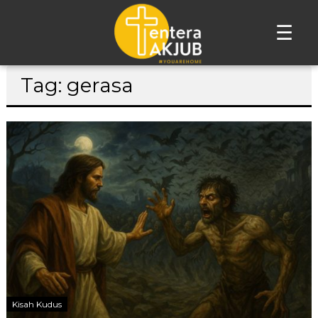
☰
Lompat
Tag: gerasa
ke
konten
Kisah Kudus