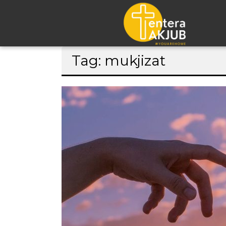
Lompat
Tag: mukjizat
ke
konten