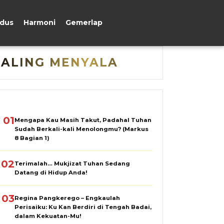
udus
Harmoni
Gemerlap
PALING MENYALA
01
Mengapa Kau Masih Takut, Padahal Tuhan
Sudah Berkali-kali Menolongmu? (Markus
8 Bagian 1)
02
Terimalah… Mukjizat Tuhan Sedang
Datang di Hidup Anda!
03
Regina Pangkerego – Engkaulah
Perisaiku: Ku Kan Berdiri di Tengah Badai,
dalam Kekuatan-Mu!