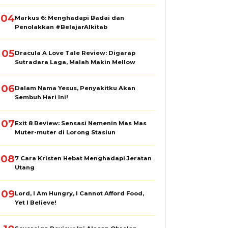
04
Markus 6: Menghadapi Badai dan
Penolakkan #BelajarAlkitab
05
Dracula A Love Tale Review: Digarap
Sutradara Laga, Malah Makin Mellow
06
Dalam Nama Yesus, Penyakitku Akan
Sembuh Hari Ini!
07
Exit 8 Review: Sensasi Nemenin Mas Mas
Muter-muter di Lorong Stasiun
08
7 Cara Kristen Hebat Menghadapi Jeratan
Utang
09
Lord, I Am Hungry, I Cannot Afford Food,
Yet I Believe!