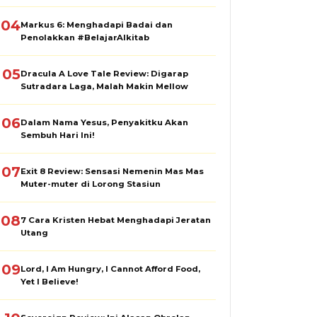
04
Markus 6: Menghadapi Badai dan
Penolakkan #BelajarAlkitab
05
Dracula A Love Tale Review: Digarap
Sutradara Laga, Malah Makin Mellow
06
Dalam Nama Yesus, Penyakitku Akan
Sembuh Hari Ini!
07
Exit 8 Review: Sensasi Nemenin Mas Mas
Muter-muter di Lorong Stasiun
08
7 Cara Kristen Hebat Menghadapi Jeratan
Utang
09
Lord, I Am Hungry, I Cannot Afford Food,
Yet I Believe!