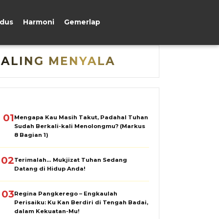
udus
Harmoni
Gemerlap
PALING MENYALA
01
Mengapa Kau Masih Takut, Padahal Tuhan
Sudah Berkali-kali Menolongmu? (Markus
8 Bagian 1)
02
Terimalah… Mukjizat Tuhan Sedang
Datang di Hidup Anda!
03
Regina Pangkerego – Engkaulah
Perisaiku: Ku Kan Berdiri di Tengah Badai,
dalam Kekuatan-Mu!