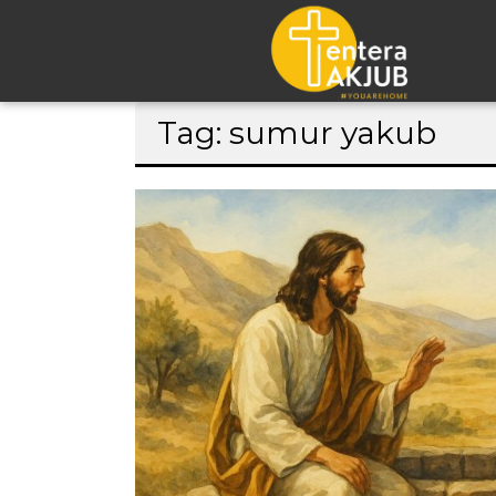
Lompat
Tag: sumur yakub
ke
konten