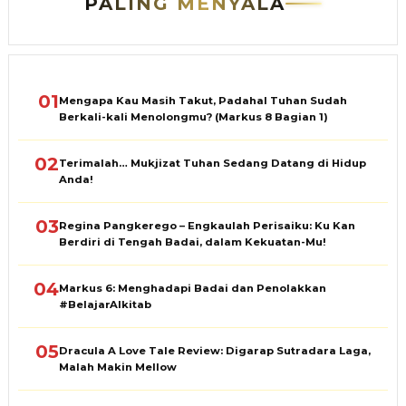
PALING MENYALA
01
Mengapa Kau Masih Takut, Padahal Tuhan Sudah
Berkali-kali Menolongmu? (Markus 8 Bagian 1)
02
Terimalah… Mukjizat Tuhan Sedang Datang di Hidup
Anda!
03
Regina Pangkerego – Engkaulah Perisaiku: Ku Kan
Berdiri di Tengah Badai, dalam Kekuatan-Mu!
04
Markus 6: Menghadapi Badai dan Penolakkan
#BelajarAlkitab
05
Dracula A Love Tale Review: Digarap Sutradara Laga,
Malah Makin Mellow