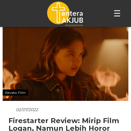
☰
Lompat
ke
konten
Review Film
02/07/2022
Firestarter Review: Mirip Film
Logan, Namun Lebih Horor