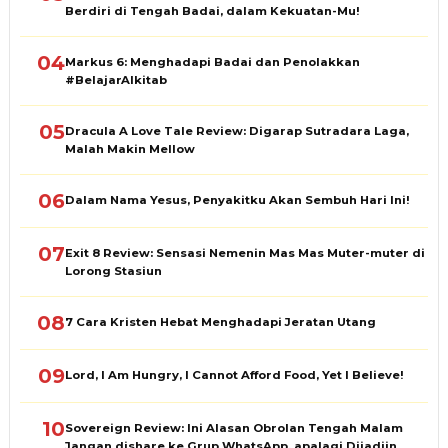
Berdiri di Tengah Badai, dalam Kekuatan-Mu!
04
Markus 6: Menghadapi Badai dan Penolakkan
#BelajarAlkitab
05
Dracula A Love Tale Review: Digarap Sutradara Laga,
Malah Makin Mellow
06
Dalam Nama Yesus, Penyakitku Akan Sembuh Hari Ini!
07
Exit 8 Review: Sensasi Nemenin Mas Mas Muter-muter di
Lorong Stasiun
08
7 Cara Kristen Hebat Menghadapi Jeratan Utang
09
Lord, I Am Hungry, I Cannot Afford Food, Yet I Believe!
10
Sovereign Review: Ini Alasan Obrolan Tengah Malam
Jangan dishare ke Grup WhatsApp, apalagi Dijadiin