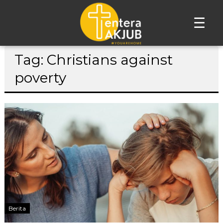
☰
Lompat
Tag: Christians against
ke
konten
poverty
Berita