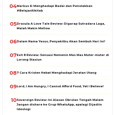
04
Markus 6: Menghadapi Badai dan Penolakkan
#BelajarAlkitab
05
Dracula A Love Tale Review: Digarap Sutradara Laga,
Malah Makin Mellow
06
Dalam Nama Yesus, Penyakitku Akan Sembuh Hari Ini!
07
Exit 8 Review: Sensasi Nemenin Mas Mas Muter-muter di
Lorong Stasiun
08
7 Cara Kristen Hebat Menghadapi Jeratan Utang
09
Lord, I Am Hungry, I Cannot Afford Food, Yet I Believe!
10
Sovereign Review: Ini Alasan Obrolan Tengah Malam
Jangan dishare ke Grup WhatsApp, apalagi Dijadiin
Ideologi