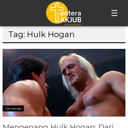
☰
Lompat
Tag: Hulk Hogan
ke
konten
Gemerlap
Mengenang Hulk Hogan: Dari