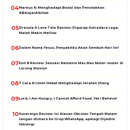
04
Markus 6: Menghadapi Badai dan Penolakkan
#BelajarAlkitab
05
Dracula A Love Tale Review: Digarap Sutradara Laga,
Malah Makin Mellow
06
Dalam Nama Yesus, Penyakitku Akan Sembuh Hari Ini!
07
Exit 8 Review: Sensasi Nemenin Mas Mas Muter-muter di
Lorong Stasiun
08
7 Cara Kristen Hebat Menghadapi Jeratan Utang
09
Lord, I Am Hungry, I Cannot Afford Food, Yet I Believe!
10
Sovereign Review: Ini Alasan Obrolan Tengah Malam
Jangan dishare ke Grup WhatsApp, apalagi Dijadiin
Ideologi