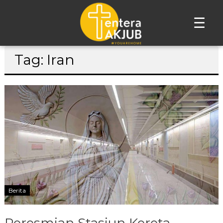
☰
Lompat
Tag: Iran
ke
konten
Berita