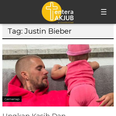
☰
Lompat
Tag: Justin Bieber
ke
konten
Gemerlap