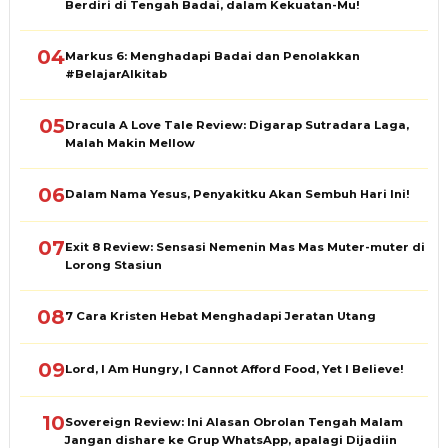
Berdiri di Tengah Badai, dalam Kekuatan-Mu!
04
Markus 6: Menghadapi Badai dan Penolakkan
#BelajarAlkitab
05
Dracula A Love Tale Review: Digarap Sutradara Laga,
Malah Makin Mellow
06
Dalam Nama Yesus, Penyakitku Akan Sembuh Hari Ini!
07
Exit 8 Review: Sensasi Nemenin Mas Mas Muter-muter di
Lorong Stasiun
08
7 Cara Kristen Hebat Menghadapi Jeratan Utang
09
Lord, I Am Hungry, I Cannot Afford Food, Yet I Believe!
10
Sovereign Review: Ini Alasan Obrolan Tengah Malam
Jangan dishare ke Grup WhatsApp, apalagi Dijadiin