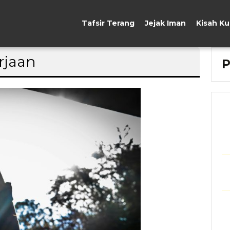
Tafsir Terang
Jejak Iman
Kisah K
rjaan