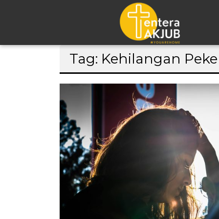
Lompat
Tag: Kehilangan Peke
ke
konten