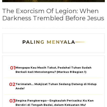
The Exorcism Of Legion: When
Darkness Trembled Before Jesus
PALING MENYALA
01
Mengapa Kau Masih Takut, Padahal Tuhan Sudah
Berkali-kali Menolongmu? (Markus 8 Bagian 1)
02
Terimalah… Mukjizat Tuhan Sedang Datang di Hidup
Anda!
03
Regina Pangkerego – Engkaulah Perisaiku: Ku Kan
Berdiri di Tengah Badai, dalam Kekuatan-Mu!