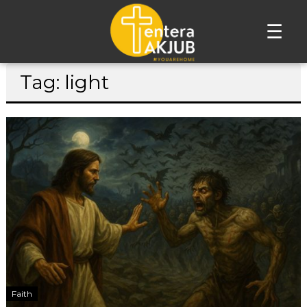
☰
Lompat
Tag: light
ke
konten
Faith