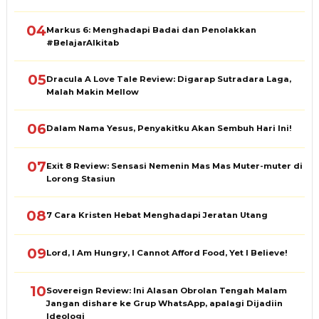
04
Markus 6: Menghadapi Badai dan Penolakkan
#BelajarAlkitab
05
Dracula A Love Tale Review: Digarap Sutradara Laga,
Malah Makin Mellow
06
Dalam Nama Yesus, Penyakitku Akan Sembuh Hari Ini!
07
Exit 8 Review: Sensasi Nemenin Mas Mas Muter-muter di
Lorong Stasiun
08
7 Cara Kristen Hebat Menghadapi Jeratan Utang
09
Lord, I Am Hungry, I Cannot Afford Food, Yet I Believe!
10
Sovereign Review: Ini Alasan Obrolan Tengah Malam
Jangan dishare ke Grup WhatsApp, apalagi Dijadiin
Ideologi