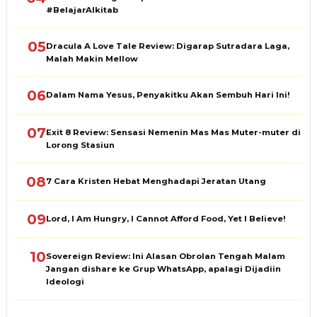
#BelajarAlkitab
05
Dracula A Love Tale Review: Digarap Sutradara Laga,
Malah Makin Mellow
06
Dalam Nama Yesus, Penyakitku Akan Sembuh Hari Ini!
07
Exit 8 Review: Sensasi Nemenin Mas Mas Muter-muter di
Lorong Stasiun
08
7 Cara Kristen Hebat Menghadapi Jeratan Utang
09
Lord, I Am Hungry, I Cannot Afford Food, Yet I Believe!
10
Sovereign Review: Ini Alasan Obrolan Tengah Malam
Jangan dishare ke Grup WhatsApp, apalagi Dijadiin
Ideologi