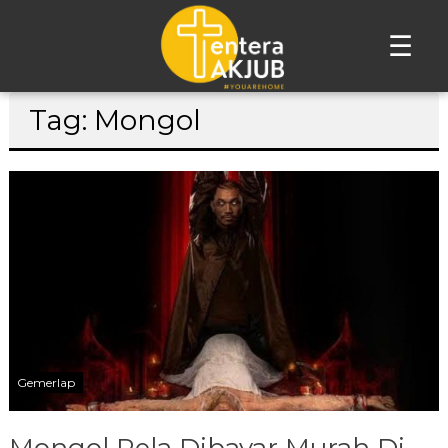
☰
Lompat
Tag: Mongol
ke
konten
Gemerlap