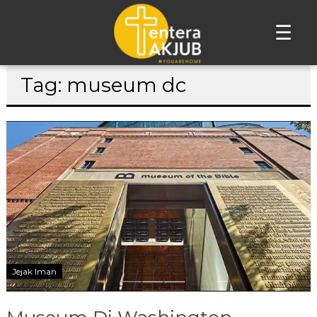
☰
Lompat
Tag: museum dc
ke
konten
Jejak Iman